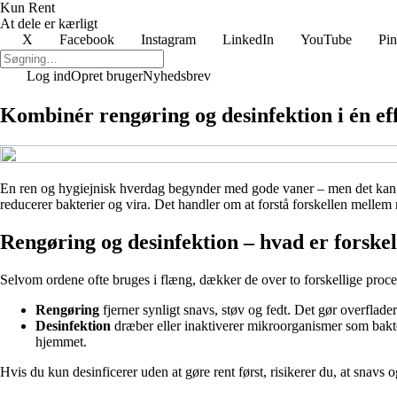
Kun Rent
At dele er kærligt
X
Facebook
Instagram
LinkedIn
YouTube
Pin
Log ind
Opret bruger
Nyhedsbrev
Kombinér rengøring og desinfektion i én eff
En ren og hygiejnisk hverdag begynder med gode vaner – men det kan vær
reducerer bakterier og vira. Det handler om at forstå forskellen mellem
Rengøring og desinfektion – hvad er forske
Selvom ordene ofte bruges i flæng, dækker de over to forskellige proce
Rengøring
fjerner synligt snavs, støv og fedt. Det gør overflade
Desinfektion
dræber eller inaktiverer mikroorganismer som bakter
hjemmet.
Hvis du kun desinficerer uden at gøre rent først, risikerer du, at snavs 