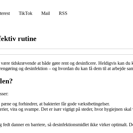
terest
TikTok
Mail
RSS
ektiv rutine
e tidskrævende at både gøre rent og desinficere. Heldigvis kan du komb
 rengøring og desinfektion – og hvordan du kan få dem til at arbejde sam
llen?
sser:
r pæne og forhindrer, at bakterier får gode vækstbetingelser.
ier, vira og svampe. Det er især vigtigt på steder, hvor hygiejnen skal
og fedt danner en barriere, så desinfektionsmidlet ikke virker optimalt. 