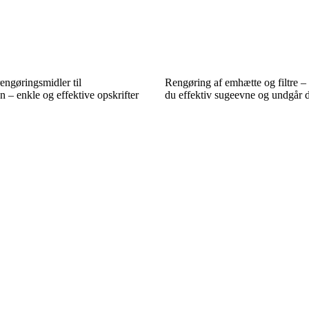
ngøringsmidler til
Rengøring af emhætte og filtre –
n – enkle og effektive opskrifter
du effektiv sugeevne og undgår d