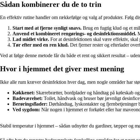
Sådan kombinerer du de to trin
En effektiv rutine handler om rækkefølge og valg af produkter. Følg di
Start med at fjerne synligt snavs.
Brug en fugtig klud og et mild
Anvend et kombineret rengørings- og desinfektionsmiddel.
M
Lad midlet virke.
For at desinfektionen skal være effektiv, skal p
Tør efter med en ren klud.
Det fjerner rester og efterlader ove
Ved at følge denne metode får du både et rent og sikkert resultat – uden
Hvor i hjemmet det giver mest mening
Ikke alle rum kræver desinfektion hver dag, men nogle områder har stø
Køkkenet:
Skærebrætter, bordplader og håndtag på køleskab og o
Badeværelset:
Toilet, håndvask og bruser bør jævnligt desinfice
Berøringsflader:
Dørhåndtag, lyskontakter og fjernbetjeninger bl
Ved sygdom:
Når nogen i hjemmet er forkølet eller har maveonde
Stabil temperatur i hjemmet – sådan udnytter du gardiner, tæpper og mø