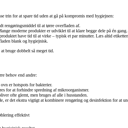
sse trin for at spare tid uden at gå på kompromis med hygiejnen:
t rengøringsmiddel til at tørre overfladen af.
ange moderne produkter er udviklet til at klare begge dele på én gang
roduktet have tid til at virke – typisk et par minutter. Læs altid etikette
rfladen blank og hygiejnisk.
 at bruge dobbelt så meget tid.
rre behov end andre:
vn er hotspots for bakterier.
res for at forhindre spredning af mikroorganismer.
iver ofte glemt, men bruges af alle i husstanden.
, er det ekstra vigtigt at kombinere rengøring og desinfektion for at un
blering effektivt