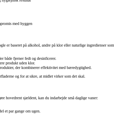
 hygiejnisk resultat
ompromis med hyggen
e er baseret på alkohol, andre på klor eller naturlige ingredienser so
r både fjerner fedt og desinficerer.
ere produkt uden klor.
 produkter, der kombinerer effektivitet med bæredygtighed.
laderne og for at sikre, at midlet virker som det skal.
t gøre hovedrent sjældent, kan du indarbejde små daglige vaner:
del et par gange om ugen.