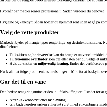
Så ofte bør du rengøre badeværelsets forskellige områder for et pænt og
Hvornår bør møbler renses professionelt? Sådan vurderer du behovet
Hygiejne og kæledyr: Sådan holder du hjemmet rent uden at gå på k
Vælg de rette produkter
Markedet byder på mange typer rengørings- og desinfektionsmidler. Nogl
dine behov:
Til
køkken og badeværelse
kan du bruge et universelt middel, de
Til
følsomme overflader
som træ eller sten bør du vælge et mild
Hvis du ønsker en
miljøvenlig løsning
, findes der certificerede
Husk altid at følge producentens anvisninger – både for at beskytte overf
Gør det til en vane
Den bedste rengøringsrutine er den, du faktisk får gjort. I stedet for a
Aftør køkkenbordet efter madlavning.
Giv badeværelsesvasken et hurtigt sprøjt med et kombineret mid